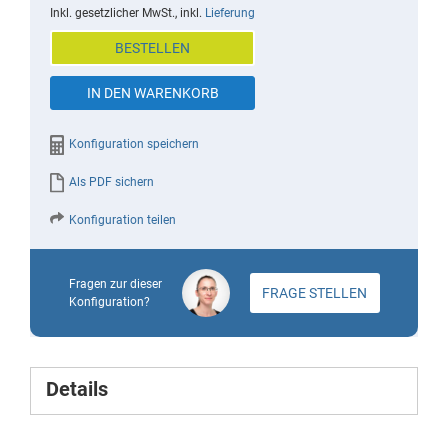
beginning
Inkl. gesetzlicher MwSt., inkl.
Lieferung
of
BESTELLEN
the
images
IN DEN WARENKORB
gallery
Konfiguration speichern
Als PDF sichern
Konfiguration teilen
Fragen zur dieser
FRAGE STELLEN
Konfiguration?
Details