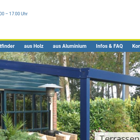
Direkt
0
zum
.00 – 17.00 Uhr
Inhalt
tfinder
aus Holz
aus Aluminium
Infos & FAQ
Kon
Ter