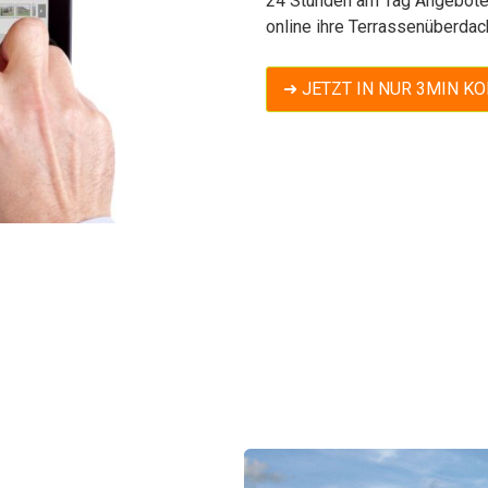
24 Stunden am Tag Angebote 
online ihre Terrassenüberdac
➜ JETZT IN NUR 3MIN K