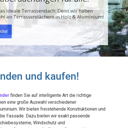
eichte Kontruktion in ihrer Wunschfarbe mit
Haltbarkeit und eleganten Design
 Alu-Terrassendächer
inden und kaufen!
nder
finden Sie auf intelligente Art die richtige
ben eine große Auswahl verschiedener
uminium. Wir bieten freistehende Konstruktionen und
die Fassade. Dazu bieten wir exakt passende
schiebesysteme, Windschutz und