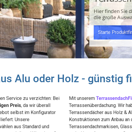
Pflegel
langer 
Infos
s Alu oder Holz - günstig f
n Service zu verzichten: Bei
Mit unserem
TerrassendachFi
gen Preis
, da wir überall
Terrassenüberdachung. Wir ha
gebot selbst im Konfigurator
Terrassendächer aus Holz & Al
liefert. Unsere
Konstruktionen zum Anbau an 
wählen aus Standard und
Terrassendachmarkisen, Glas