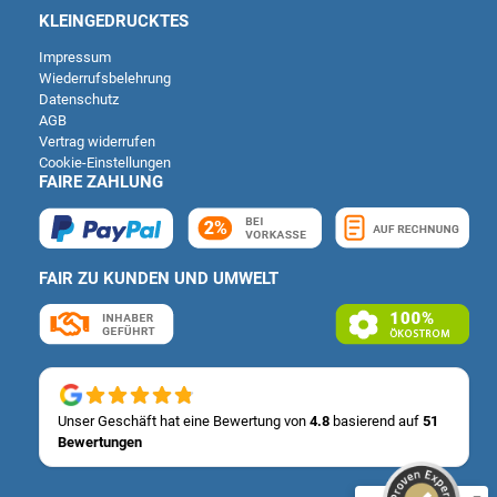
KLEINGEDRUCKTES
Impressum
Wiederrufsbelehrung
Datenschutz
AGB
Vertrag widerrufen
Cookie-Einstellungen
FAIRE ZAHLUNG
FAIR ZU KUNDEN UND UMWELT
Kundenbewertungen und Erfahrungen zu
Deutsche Carportfabrik GmbH & Co. KG
SEHR GUT
%
100
Unser Geschäft hat eine Bewertung von
4.8
basierend auf
51
Bewertungen
Empfehlungen auf
ProvenExpert.com
5,00
/
4,83