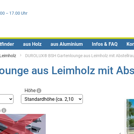
Direkt
0
zum
.00 – 17.00 Uhr
Inhalt
tfinder
aus Holz
aus Aluminium
Infos & FAQ
Kon
Leimholz
DUROLUX® BSH Gartenlounge aus Leimholz mit Abstellra
unge aus Leimholz mit Abs
Skip
Höhe
to
the
end
h
of
the
images