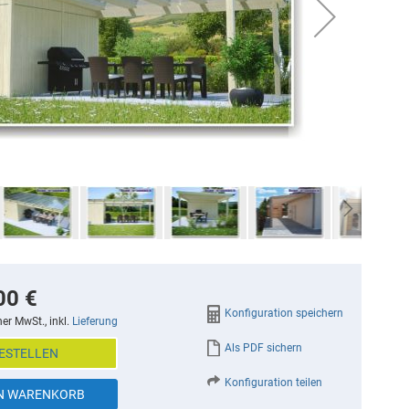
00 €
Konfiguration speichern
her MwSt., inkl.
Lieferung
Als PDF sichern
ESTELLEN
Konfiguration teilen
EN WARENKORB