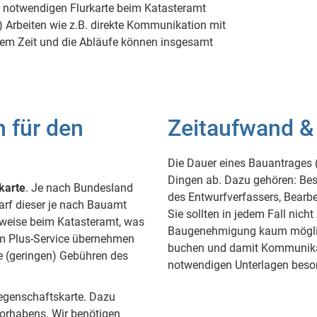
er notwendigen Flurkarte beim Katasteramt
Arbeiten wie z.B. direkte Kommunikation mit
em Zeit und die Abläufe können insgesamt
 für den
Zeitaufwand &
Die Dauer eines Bauantrages 
Dingen ab. Dazu gehören: Best
karte
. Je nach Bundesland
des Entwurfverfassers, Bearb
arf dieser je nach Bauamt
Sie sollten in jedem Fall nich
erweise beim Katasteramt, was
Baugenehmigung kaum möglich 
im Plus-Service übernehmen
buchen und damit Kommunikati
ie (geringen) Gebühren des
notwendigen Unterlagen beso
iegenschaftskarte. Dazu
Vorhabens. Wir benötigen