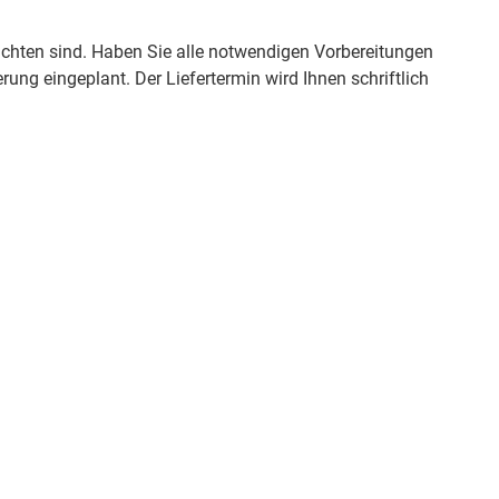
eachten sind. Haben Sie alle notwendigen Vorbereitungen
ung eingeplant. Der Liefertermin wird Ihnen schriftlich
Kundenbewertungen und Erfahrungen zu
Deutsche Carportfabrik GmbH & Co. KG
%
100
SEHR GUT
Empfehlungen auf
ProvenExpert.com