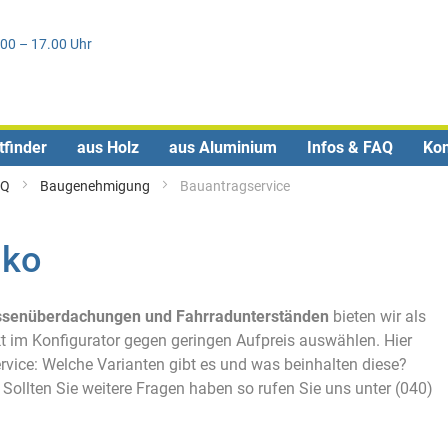
Direkt
0
zum
.00 – 17.00 Uhr
Inhalt
tfinder
aus Holz
aus Aluminium
Infos & FAQ
Kon
AQ
Baugenehmigung
Bauantragservice
iko
rassenüberdachungen und Fahrradunterständen
bieten wir als
t im Konfigurator gegen geringen Aufpreis auswählen. Hier
ervice: Welche Varianten gibt es und was beinhalten diese?
Sollten Sie weitere Fragen haben so rufen Sie uns unter (040)