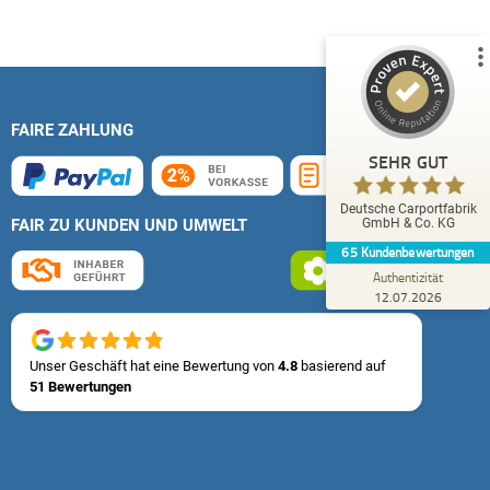
5,00
/
4,83
51
14
1
Bewertungen von
Bewertungen auf
anderen Quelle
ProvenExpert.com
FAIRE ZAHLUNG
Blick aufs ProvenExpert-Profil werfen
SEHR GUT
Eckhard L.
Deutsche Carportfabrik
4,80
FAIR ZU KUNDEN UND UMWELT
GmbH & Co. KG
Kompetente Ansprechpartner sind immer zu
65
Kundenbewertungen
erreichen.
Authentizität
12.07.2026
Unser Geschäft hat eine Bewertung von
4.8
basierend auf
51 Bewertungen