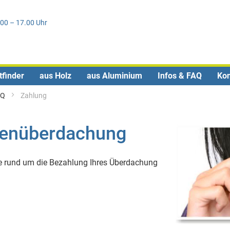
Direkt
0
zum
.00 – 17.00 Uhr
Inhalt
tfinder
aus Holz
aus Aluminium
Infos & FAQ
Kon
AQ
Zahlung
ssenüberdachung
 die rund um die Bezahlung Ihres Überdachung