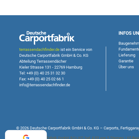
INFOS U
Baugenehm
Fundament
terrassendachfinder.de
ist ein Service von
Lieferung
Deutsche Carportfabrik GmbH & Co. KG
Garantie
Abteilung Terrassendächer
Über uns
Kieler Strasse 131 - 22769 Hamburg
Tel: +49 (0) 40 25 31 32 30
Fax: +49 (0) 40 25 02 66 1
info@terrassendachfinder.de
© 2026 Deutsche Carportfabrik GmbH & Co. KG – Carports, Fertiggara
Deutsche Carportfabrik GmbH &Co.KG
hat
4,83
von
5
Sternen
|
65
Bew