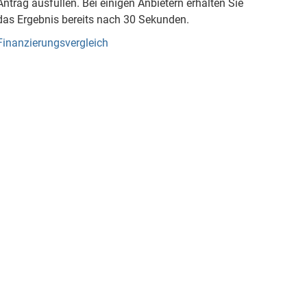
Antrag ausfüllen. Bei einigen Anbietern erhalten Sie
das Ergebnis bereits nach 30 Sekunden.
Finanzierungsvergleich
Kundenbewertungen und Erfahrungen zu
Deutsche Carportfabrik GmbH & Co. KG
%
100
SEHR GUT
Empfehlungen auf
ProvenExpert.com
5,00
/
4,83