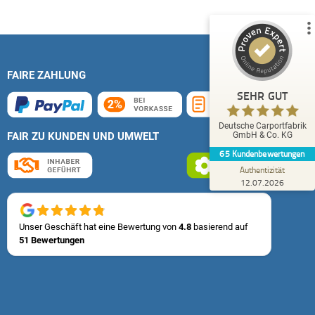
51
14
1
Bewertungen von
Bewertungen auf
anderen Quelle
ProvenExpert.com
FAIRE ZAHLUNG
Blick aufs ProvenExpert-Profil werfen
SEHR GUT
Eckhard L.
Deutsche Carportfabrik
4,80
GmbH & Co. KG
FAIR ZU KUNDEN UND UMWELT
Kompetente Ansprechpartner sind immer zu
65
Kundenbewertungen
erreichen.
Authentizität
12.07.2026
Unser Geschäft hat eine Bewertung von
4.8
basierend auf
51 Bewertungen