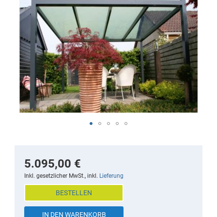
the
end
of
the
images
gallery
Skip
to
the
5.095,00 €
beginning
Inkl. gesetzlicher MwSt., inkl.
Lieferung
of
BESTELLEN
the
images
IN DEN WARENKORB