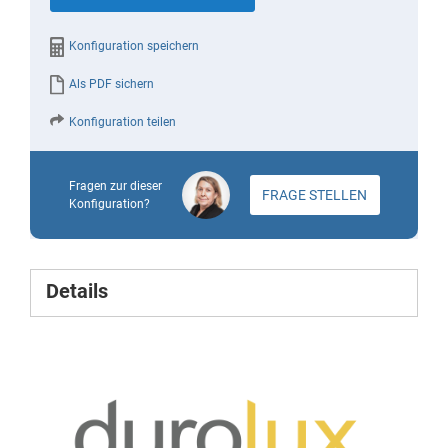
gallery
Konfiguration speichern
Als PDF sichern
Konfiguration teilen
Fragen zur dieser
FRAGE STELLEN
Konfiguration?
Details