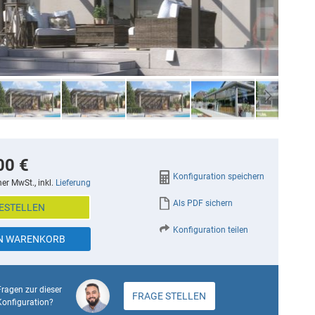
00 €
Konfiguration speichern
her MwSt., inkl.
Lieferung
Als PDF sichern
ESTELLEN
Konfiguration teilen
EN WARENKORB
Fragen zur dieser
FRAGE STELLEN
Konfiguration?