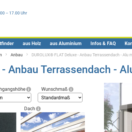
Direkt
0
zum
.00 – 17.00 Uhr
Inhalt
tfinder
aus Holz
aus Aluminium
Infos & FAQ
Kon
m
Anbau
DUROLUX® FLAT Deluxe - Anbau Terrassendach - Alu m
 Anbau Terrassendach - Al
Skip
hgangshöhe
Wunschmaß
to
the
end
Dach
of
the
images