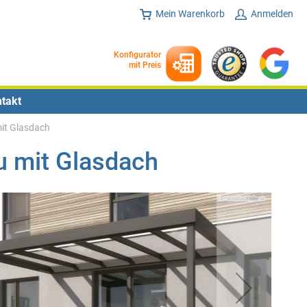
Mein Warenkorb
Anmelden
Konfigurator
mit Preis
takt
it Glasdach
u mit Glasdach