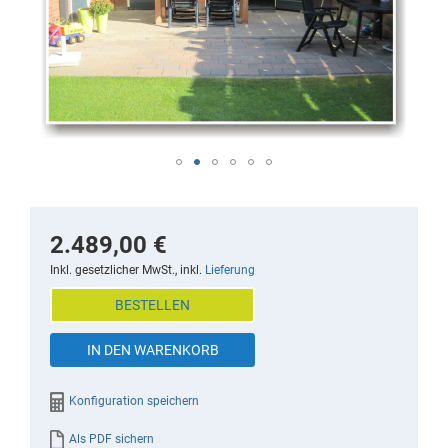
images
gallery
Skip
to
the
2.489,00 €
beginning
Inkl. gesetzlicher MwSt., inkl.
Lieferung
of
BESTELLEN
the
images
IN DEN WARENKORB
gallery
Konfiguration speichern
Als PDF sichern