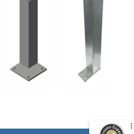
Kundenbewertungen und Erfahrungen zu
Deutsche Carportfabrik GmbH & Co. KG
%
100
SEHR GUT
Empfehlungen auf
ProvenExpert.com
5,00
/
4,83
51
14