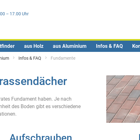
Direkt
0
zum
.00 – 17.00 Uhr
Inhalt
tfinder
aus Holz
aus Aluminium
Infos & FAQ
Kon
inium
Infos & FAQ
Fundamente
rrassendächer
urates Fundament haben. Je nach
heit des Boden gibt es verschiedene
ationen.
Aufschrauben