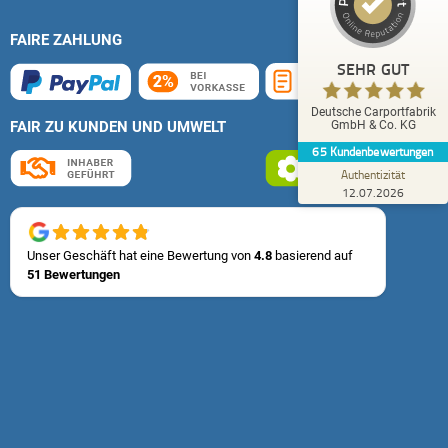
1
Bewertungen von
Bewertungen auf
anderen Quelle
ProvenExpert.com
FAIRE ZAHLUNG
Blick aufs ProvenExpert-Profil werfen
SEHR GUT
Eckhard L.
Deutsche Carportfabrik
4,80
FAIR ZU KUNDEN UND UMWELT
GmbH & Co. KG
Kompetente Ansprechpartner sind immer zu
65
Kundenbewertungen
erreichen.
Authentizität
12.07.2026
Unser Geschäft hat eine Bewertung von
4.8
basierend auf
51 Bewertungen