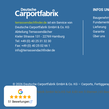
INFOS U
Baugenehm
Fundament
terrassendachfinder.de
ist ein Service von
Lieferung
Deutsche Carportfabrik GmbH & Co. KG
Garantie
Abteilung Terrassendächer
Über uns
Kieler Strasse 131 - 22769 Hamburg
Tel: +49 (0) 40 25 31 32 30
Fax: +49 (0) 40 25 02 66 1
info@terrassendachfinder.de
© 2026 Deutsche Carportfabrik GmbH & Co. KG – Carports, Fertiggara
Deutsche Carportfabrik GmbH &Co.KG
hat
4,83
von
5
Sternen
|
65
Bew
51 Bewertungen