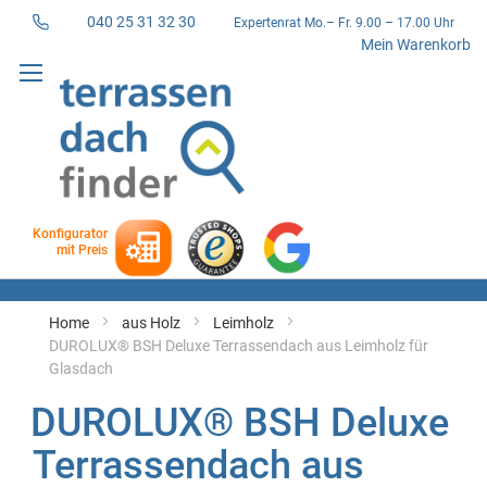
040 25 31 32 30
Expertenrat Mo.– Fr. 9.00 – 17.00 Uhr
Direkt
Mein Warenkorb
zum
Inhalt
Konfigurator
mit Preis
Home
aus Holz
Leimholz
DUROLUX® BSH Deluxe Terrassendach aus Leimholz für
Glasdach
DUROLUX® BSH Deluxe
Terrassendach aus