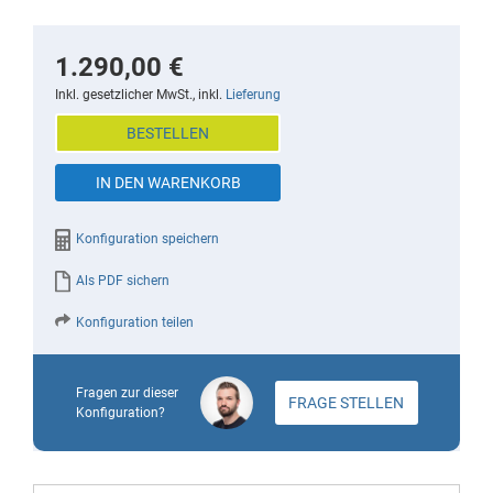
Skip
to
the
1.290,00 €
beginning
Inkl. gesetzlicher MwSt., inkl.
Lieferung
of
BESTELLEN
the
images
IN DEN WARENKORB
gallery
Konfiguration speichern
Als PDF sichern
Konfiguration teilen
Fragen zur dieser
FRAGE STELLEN
Konfiguration?