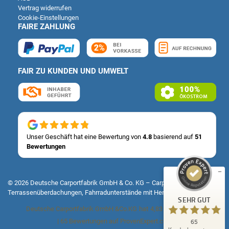
Vertrag widerrufen
Cookie-Einstellungen
FAIRE ZAHLUNG
FAIR ZU KUNDEN UND UMWELT
Kundenbewertungen und Erfahrungen zu
Deutsche Carportfabrik GmbH & Co. KG
SEHR GUT
%
100
Unser Geschäft hat eine Bewertung von
4.8
basierend auf
51
Bewertungen
Empfehlungen auf
ProvenExpert.com
5,00
/
4,83
14
51
© 2026 Deutsche Carportfabrik GmbH & Co. KG – Carports, Fertiggaragen,
Terrassenüberdachungen, Fahrradunterstände mit Herz & Verstand
Bewertungen auf
1
Bewertungen von
SEHR GUT
ProvenExpert.com
anderen Quelle
Deutsche Carportfabrik GmbH &Co.KG
hat
4,83
von
5
Sternen
|
65
Bewertungen auf ProvenExpert.com
65
Blick aufs ProvenExpert-Profil werfen