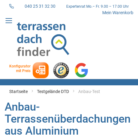
040 25 31 32 30
Expertenrat Mo.– Fr. 9.00 – 17.00 Uhr
Direkt
Mein Warenkorb
zum
Inhalt
Konfigurator
mit Preis
Startseite
Testgelände DTD
Anbau-Test
Anbau-
Terrassenüberdachungen
aus Aluminium