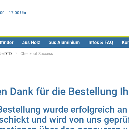
Direkt
0
zum
.00 – 17.00 Uhr
Inhalt
tfinder
aus Holz
aus Aluminium
Infos & FAQ
Kon
nde DTD
Checkout Success
en Dank für die Bestellung I
Bestellung wurde erfolgreich an
chickt und wird von uns geprüft