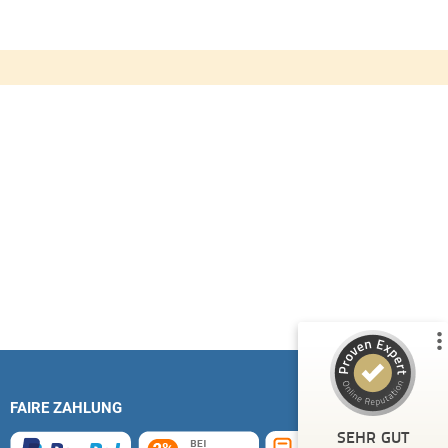
Kundenbewertungen und Erfahrungen zu
Deutsche Carportfabrik GmbH & Co. KG
%
100
SEHR GUT
Empfehlungen auf
ProvenExpert.com
5,00
/
4,83
51
14
1
Bewertungen von
Bewertungen auf
anderen Quelle
ProvenExpert.com
FAIRE ZAHLUNG
Blick aufs ProvenExpert-Profil werfen
SEHR GUT