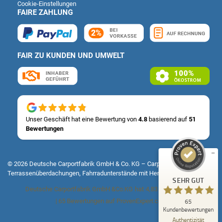
Cookie-Einstellungen
FAIRE ZAHLUNG
FAIR ZU KUNDEN UND UMWELT
Kundenbewertungen und Erfahrungen zu
Deutsche Carportfabrik GmbH & Co. KG
SEHR GUT
%
100
Unser Geschäft hat eine Bewertung von
4.8
basierend auf
51
Bewertungen
Empfehlungen auf
ProvenExpert.com
5,00
/
4,83
14
51
© 2026 Deutsche Carportfabrik GmbH & Co. KG – Carports, Fertiggaragen,
Terrassenüberdachungen, Fahrradunterstände mit Herz & Verstand
Bewertungen auf
1
Bewertungen von
SEHR GUT
ProvenExpert.com
anderen Quelle
Deutsche Carportfabrik GmbH &Co.KG
hat
4,83
von
5
Sternen
|
65
Bewertungen auf ProvenExpert.com
65
Blick aufs ProvenExpert-Profil werfen
Kundenbewertungen
12.07.2026
Authentizität